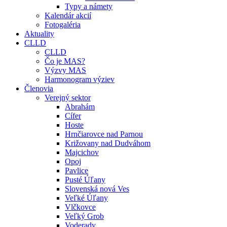
Typy a námety
Kalendár akcií
Fotogaléria
Aktuality
CLLD
CLLD
Čo je MAS?
Výzvy MAS
Harmonogram výziev
Členovia
Verejný sektor
Abrahám
Cífer
Hoste
Hrnčiarovce nad Parnou
Križovany nad Dudváhom
Majcichov
Opoj
Pavlice
Pusté Úľany
Slovenská nová Ves
Veľké Úľany
Vlčkovce
Veľký Grob
Voderady