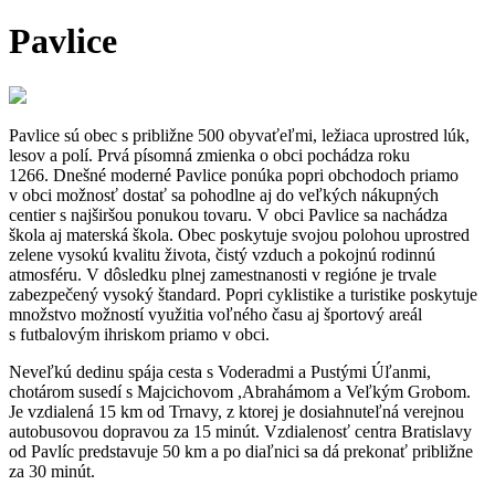
Pavlice
Pavlice sú obec s približne 500 obyvaťeľmi, ležiaca uprostred lúk,
lesov a polí. Prvá písomná zmienka o obci pochádza roku
1266. Dnešné moderné Pavlice ponúka popri obchodoch priamo
v obci možnosť dostať sa pohodlne aj do veľkých nákupných
centier s najširšou ponukou tovaru. V obci Pavlice sa nachádza
škola aj materská škola. Obec poskytuje svojou polohou uprostred
zelene vysokú kvalitu života, čistý vzduch a pokojnú rodinnú
atmosféru. V dôsledku plnej zamestnanosti v regióne je trvale
zabezpečený vysoký štandard. Popri cyklistike a turistike poskytuje
množstvo možností využitia voľného času aj športový areál
s futbalovým ihriskom priamo v obci.
Neveľkú dedinu spája cesta s Voderadmi a Pustými Úľanmi,
chotárom susedí s Majcichovom ,Abrahámom a Veľkým Grobom.
Je vzdialená 15 km od Trnavy, z ktorej je dosiahnuteľná verejnou
autobusovou dopravou za 15 minút. Vzdialenosť centra Bratislavy
od Pavlíc predstavuje 50 km a po diaľnici sa dá prekonať približne
za 30 minút.