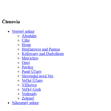
Členovia
Verejný sektor
Abrahám
Cífer
Hoste
Hrnčiarovce nad Parnou
Križovany nad Dudváhom
Majcichov
Opoj
Pavlice
Pusté Úľany
Slovenská nová Ves
Veľké Úľany
Vlčkovce
Veľký Grob
Voderady
Zeleneč
Súkromný sektor