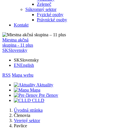
Zeleneč
Súkromný sektor
Fyzické osoby
Právnícké osoby
Kontakt
Miestna akčná
skupina - 11 plus
SK
Slovensky
SK
Slovensky
EN
English
RSS
Mapa webu
Aktuality
Mapa
Pre členov
CLLD
Úvodná stránka
Členovia
Verejný sektor
Pavlice