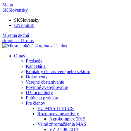
Menu
SK
Slovensky
SK
Slovensky
EN
English
Miestna akčná
skupina - 11 plus
O nás
Predseda
Kancelária
Kontakty členov verejného sektoru
Dokumenty
Verejné obstarávanie
Povinné zverejňovanie
Užitočné linky
Publicita projektu
Pre členov
EU MAS 11 PLUS
Rozpracované aktivity
Agrokomplex 2019
Valné zhromaždenia MAS
VZ 27.08.2019