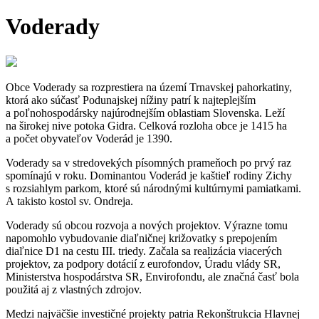
Voderady
Obce Voderady sa rozprestiera na území Trnavskej pahorkatiny,
ktorá ako súčasť Podunajskej nížiny patrí k najteplejším
a poľnohospodársky najúrodnejším oblastiam Slovenska. Leží
na širokej nive potoka Gidra. Celková rozloha obce je 1415 ha
a počet obyvateľov Voderád je 1390.
Voderady sa v stredovekých písomných prameňoch po prvý raz
spomínajú v roku. Dominantou Voderád je kaštieľ rodiny Zichy
s rozsiahlym parkom, ktoré sú národnými kultúrnymi pamiatkami.
A takisto kostol sv. Ondreja.
Voderady sú obcou rozvoja a nových projektov. Výrazne tomu
napomohlo vybudovanie diaľničnej križovatky s prepojením
diaľnice D1 na cestu III. triedy. Začala sa realizácia viacerých
projektov, za podpory dotácií z eurofondov, Úradu vlády SR,
Ministerstva hospodárstva SR, Envirofondu, ale značná časť bola
použitá aj z vlastných zdrojov.
Medzi najväčšie investičné projekty patria Rekonštrukcia Hlavnej