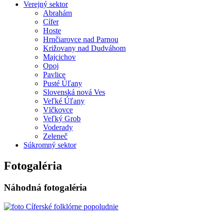
Verejný sektor
Abrahám
Cífer
Hoste
Hrnčiarovce nad Parnou
Križovany nad Dudváhom
Majcichov
Opoj
Pavlice
Pusté Úľany
Slovenská nová Ves
Veľké Úľany
Vlčkovce
Veľký Grob
Voderady
Zeleneč
Súkromný sektor
Fotogaléria
Náhodná fotogaléria