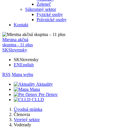
Zeleneč
Súkromný sektor
Fyzické osoby
Právnícké osoby
Kontakt
Miestna akčná
skupina - 11 plus
SK
Slovensky
SK
Slovensky
EN
English
RSS
Mapa webu
Aktuality
Mapa
Pre členov
CLLD
Úvodná stránka
Členovia
Verejný sektor
Voderady