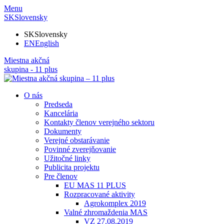
Menu
SK
Slovensky
SK
Slovensky
EN
English
Miestna akčná
skupina - 11 plus
O nás
Predseda
Kancelária
Kontakty členov verejného sektoru
Dokumenty
Verejné obstarávanie
Povinné zverejňovanie
Užitočné linky
Publicita projektu
Pre členov
EU MAS 11 PLUS
Rozpracované aktivity
Agrokomplex 2019
Valné zhromaždenia MAS
VZ 27.08.2019