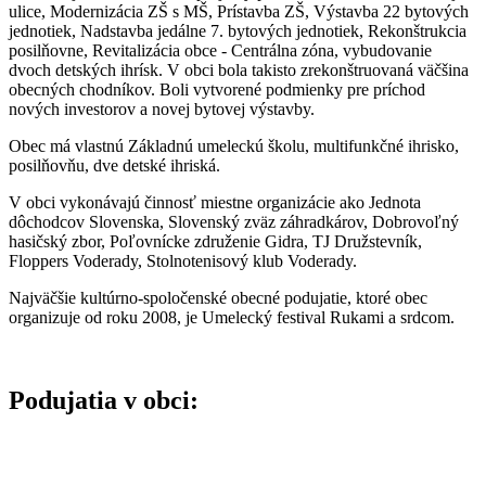
ulice, Modernizácia ZŠ s MŠ, Prístavba ZŠ, Výstavba 22 bytových
jednotiek, Nadstavba jedálne 7. bytových jednotiek, Rekonštrukcia
posilňovne, Revitalizácia obce - Centrálna zóna, vybudovanie
dvoch detských ihrísk. V obci bola takisto zrekonštruovaná väčšina
obecných chodníkov. Boli vytvorené podmienky pre príchod
nových investorov a novej bytovej výstavby.
Obec má vlastnú Základnú umeleckú školu, multifunkčné ihrisko,
posilňovňu, dve detské ihriská.
V obci vykonávajú činnosť miestne organizácie ako Jednota
dôchodcov Slovenska, Slovenský zväz záhradkárov, Dobrovoľný
hasičský zbor, Poľovnícke združenie Gidra, TJ Družstevník,
Floppers Voderady, Stolnotenisový klub Voderady.
Najväčšie kultúrno-spoločenské obecné podujatie, ktoré obec
organizuje od roku 2008, je Umelecký festival Rukami a srdcom.
Podujatia v obci: