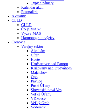
Typy a námety
Kalendár akcií
Fotogaléria
Aktuality
CLLD
CLLD
Čo je MAS?
Výzvy MAS
Harmonogram výziev
Členovia
Verejný sektor
Abrahám
Cífer
Hoste
Hrnčiarovce nad Parnou
Križovany nad Dudváhom
Majcichov
Opoj
Pavlice
Pusté Úľany
Slovenská nová Ves
Veľké Úľany
Vlčkovce
Veľký Grob
Voderady