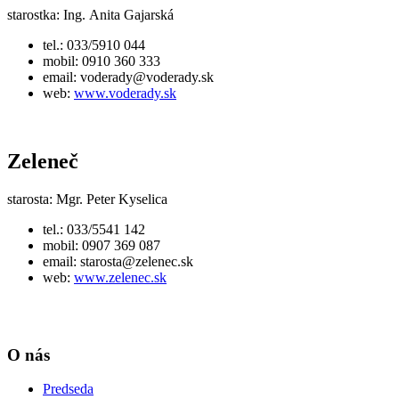
starostka: Ing. Anita Gajarská
tel.: 033/5910 044
mobil: 0910 360 333
email:
voderady@voderady.sk
web:
www.voderady.sk
Zeleneč
starosta: Mgr. Peter Kyselica
tel.: 033/5541 142
mobil: 0907 369 087
email:
starosta@zelenec.sk
web:
www.zelenec.sk
O nás
Predseda