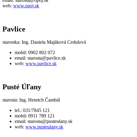
email:
starosta@opoj.sk
web:
www.opoj.sk
Pavlice
starostka: Ing. Daniela Majáková Cedulová
mobil: 0902 802 072
email:
starosta@pavlice.sk
web:
www.pavlice.sk
Pusté Úľany
starosta: Ing. Henrich Čambál
tel.: 031/7845 121
mobil: 0911 789 121
email:
starosta@pusteulany.sk
web:
www.pusteulany.sk