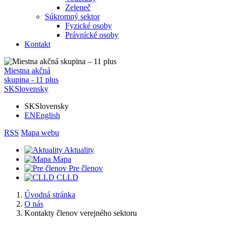
Zeleneč
Súkromný sektor
Fyzické osoby
Právnícké osoby
Kontakt
Miestna akčná
skupina - 11 plus
SK
Slovensky
SK
Slovensky
EN
English
RSS
Mapa webu
Aktuality
Mapa
Pre členov
CLLD
Úvodná stránka
O nás
Kontakty členov verejného sektoru