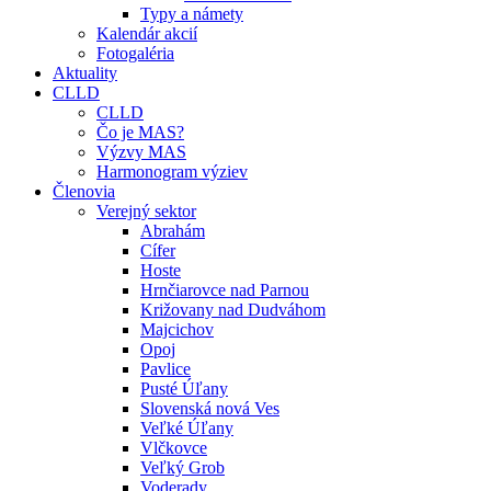
Typy a námety
Kalendár akcií
Fotogaléria
Aktuality
CLLD
CLLD
Čo je MAS?
Výzvy MAS
Harmonogram výziev
Členovia
Verejný sektor
Abrahám
Cífer
Hoste
Hrnčiarovce nad Parnou
Križovany nad Dudváhom
Majcichov
Opoj
Pavlice
Pusté Úľany
Slovenská nová Ves
Veľké Úľany
Vlčkovce
Veľký Grob
Voderady