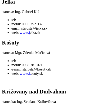
Jelka
starosta: Ing. Gabriel Kiš
tel:
mobil: 0905 752 937
email:
starosta@jelka.sk
web:
www.j
elka.sk
Košúty
starosta: Mgr. Zdenka Mačicová
tel:
mobil: 0908 781 071
e-mail: starosta@kosuty.sk
web:
www.k
osuty.sk
Križovany nad Dudváhom
starostka: Ing. Svetlana Královičová