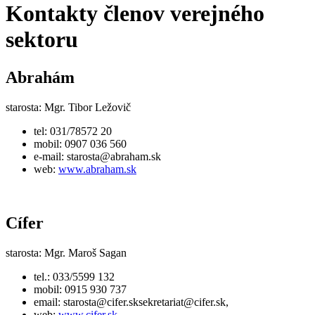
Kontakty členov verejného
sektoru
Abrahám
starosta: Mgr. Tibor Ležovič
tel: 031/78572 20
mobil: 0907 036 560
e-mail:
starosta@abraham.sk
web:
www.abraham.sk
Cífer
starosta: Mgr. Maroš Sagan
tel.: 033/5599 132
mobil: 0915 930 737
email:
starosta@cifer.sksekretariat@cifer.sk,
web:
www.cifer.sk