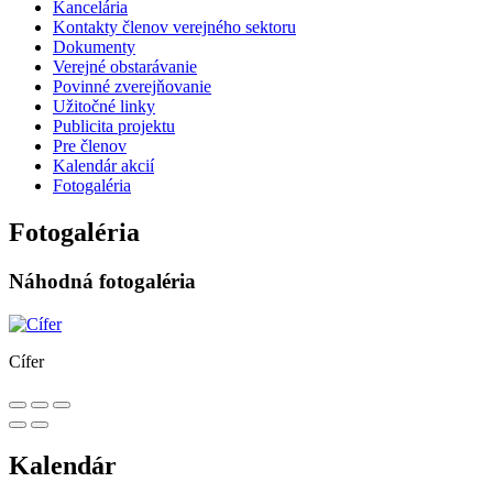
Kancelária
Kontakty členov verejného sektoru
Dokumenty
Verejné obstarávanie
Povinné zverejňovanie
Užitočné linky
Publicita projektu
Pre členov
Kalendár akcií
Fotogaléria
Fotogaléria
Náhodná fotogaléria
Cífer
Kalendár