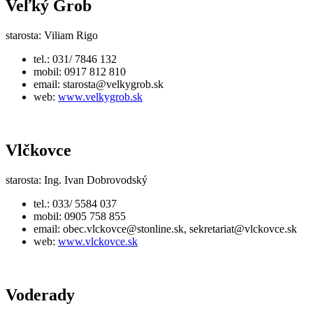
Veľký Grob
starosta: Viliam Rigo
tel.: 031/ 7846 132
mobil: 0917 812 810
email:
starosta@velkygrob.sk
web:
www.velkygrob.sk
Vlčkovce
starosta: Ing. Ivan Dobrovodský
tel.: 033/ 5584 037
mobil: 0905 758 855
email:
obec.vlckovce@stonline.sk,
sekretariat@vlckovce.sk
web:
www.vlckovce.sk
Voderady