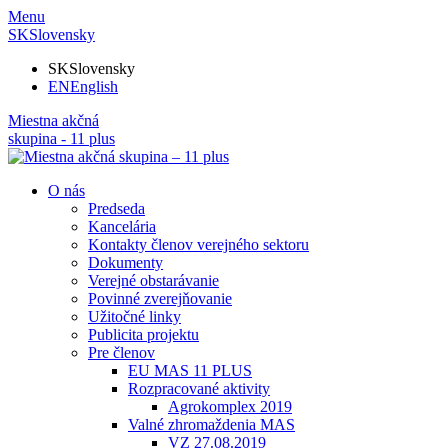
Menu
SK
Slovensky
SK
Slovensky
EN
English
Miestna akčná
skupina - 11 plus
O nás
Predseda
Kancelária
Kontakty členov verejného sektoru
Dokumenty
Verejné obstarávanie
Povinné zverejňovanie
Užitočné linky
Publicita projektu
Pre členov
EU MAS 11 PLUS
Rozpracované aktivity
Agrokomplex 2019
Valné zhromaždenia MAS
VZ 27.08.2019