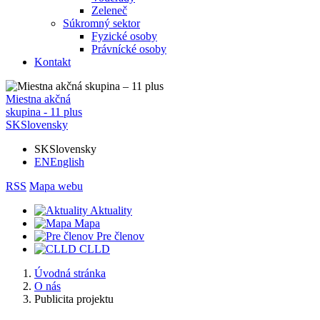
Zeleneč
Súkromný sektor
Fyzické osoby
Právnícké osoby
Kontakt
Miestna akčná
skupina - 11 plus
SK
Slovensky
SK
Slovensky
EN
English
RSS
Mapa webu
Aktuality
Mapa
Pre členov
CLLD
Úvodná stránka
O nás
Publicita projektu