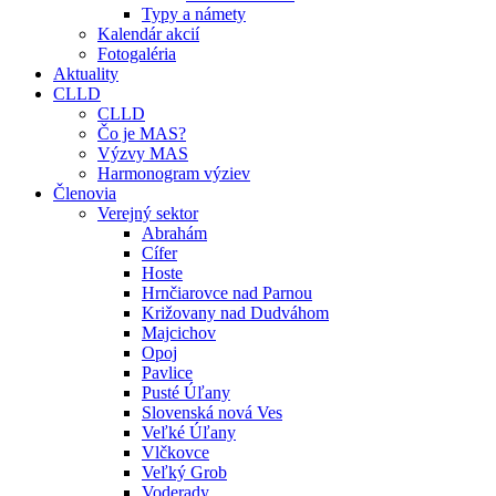
Typy a námety
Kalendár akcií
Fotogaléria
Aktuality
CLLD
CLLD
Čo je MAS?
Výzvy MAS
Harmonogram výziev
Členovia
Verejný sektor
Abrahám
Cífer
Hoste
Hrnčiarovce nad Parnou
Križovany nad Dudváhom
Majcichov
Opoj
Pavlice
Pusté Úľany
Slovenská nová Ves
Veľké Úľany
Vlčkovce
Veľký Grob
Voderady