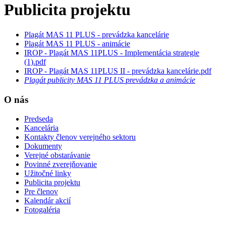
Publicita projektu
Plagát MAS 11 PLUS - prevádzka kancelárie
Plagát MAS 11 PLUS - animácie
IROP - Plagát MAS 11PLUS - Implementácia strategie
(1).pdf
IROP
- Plagát MAS 11PLUS II - prevádzka kancelárie.pdf
Plagát publicity MAS 11 PLUS prevádzka a animácie
O nás
Predseda
Kancelária
Kontakty členov verejného sektoru
Dokumenty
Verejné obstarávanie
Povinné zverejňovanie
Užitočné linky
Publicita projektu
Pre členov
Kalendár akcií
Fotogaléria