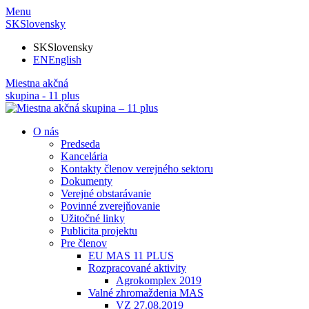
Menu
SK
Slovensky
SK
Slovensky
EN
English
Miestna akčná
skupina - 11 plus
O nás
Predseda
Kancelária
Kontakty členov verejného sektoru
Dokumenty
Verejné obstarávanie
Povinné zverejňovanie
Užitočné linky
Publicita projektu
Pre členov
EU MAS 11 PLUS
Rozpracované aktivity
Agrokomplex 2019
Valné zhromaždenia MAS
VZ 27.08.2019