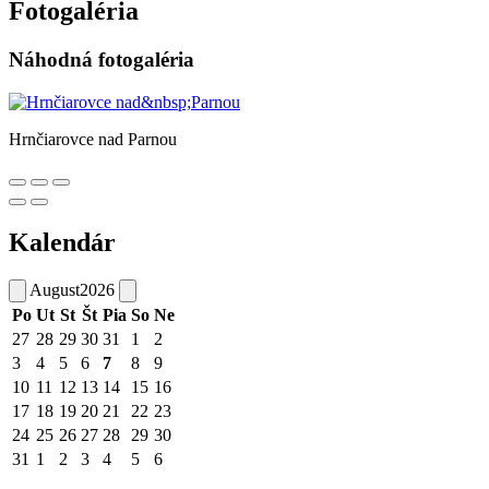
Fotogaléria
Náhodná fotogaléria
Hrnčiarovce nad Parnou
Kalendár
August
2026
Po
Ut
St
Št
Pia
So
Ne
27
28
29
30
31
1
2
3
4
5
6
7
8
9
10
11
12
13
14
15
16
17
18
19
20
21
22
23
24
25
26
27
28
29
30
31
1
2
3
4
5
6