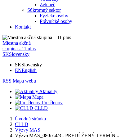
Zeleneč
Súkromný sektor
Fyzické osoby
Právnícké osoby
Kontakt
Miestna akčná
skupina - 11 plus
SK
Slovensky
SK
Slovensky
EN
English
RSS
Mapa webu
Aktuality
Mapa
Pre členov
CLLD
Úvodná stránka
CLLD
Výzvy MAS
Výzva MAS_080/7.4/3 - PREDĹŽENÝ TERMÍN...