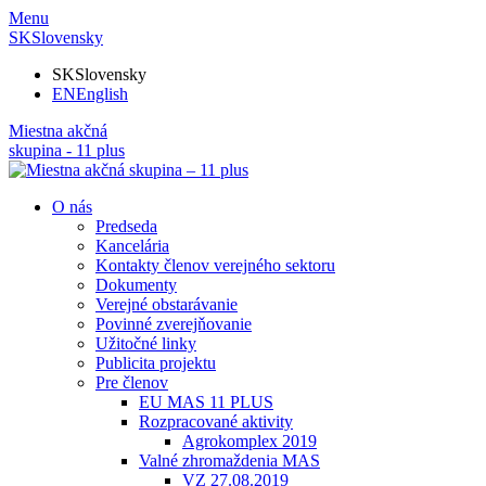
Menu
SK
Slovensky
SK
Slovensky
EN
English
Miestna akčná
skupina - 11 plus
O nás
Predseda
Kancelária
Kontakty členov verejného sektoru
Dokumenty
Verejné obstarávanie
Povinné zverejňovanie
Užitočné linky
Publicita projektu
Pre členov
EU MAS 11 PLUS
Rozpracované aktivity
Agrokomplex 2019
Valné zhromaždenia MAS
VZ 27.08.2019