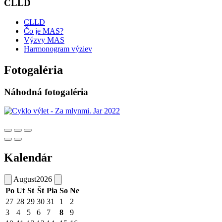
CLLD
CLLD
Čo je MAS?
Výzvy MAS
Harmonogram výziev
Fotogaléria
Náhodná fotogaléria
Kalendár
August
2026
Po
Ut
St
Št
Pia
So
Ne
27
28
29
30
31
1
2
3
4
5
6
7
8
9