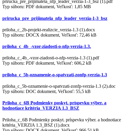
prirucka_pre_prijimatela_nfp_leader_verzia-1-3_bsz (1).pdf
Typ súboru: PDF dokument, Veľkosť: 1,85 MB
prirucka_pre_prijimatela_nfp_leader_verzia-1-3_bsz
priloha_c_2b-projekt-realizcie_verzia-1.3 (1).docx
Typ súboru: DOCX dokument, Veľkosť: 72,46 kB
priloha_c_4b_-vzor-ziadosti-o-nfp-verzia-1.3.
priloha_c_4b_-vzor-ziadosti-o-nfp-verzia-1.3 (1).pdf
Typ súboru: PDF dokument, Veľkosť: 606,2 kB
priloha_c_5b-oznamenie-o-spatvzati-zonfp-verzia-1.3
priloha_c_5b-oznamenie-o-spatvzati-zonfp-verzia-1.3 (2).doc
Typ súboru: DOC dokument, Veľkosť: 55,5 kB
Priloha_c_6B Podmienky poskyt. príspevku výber. a
hodnotiace kritéria_VERZIA 1.3_BSZ
Priloha_c_6B Podmienky poskyt. príspevku výber. a hodnotiace
kritéria_VERZIA 1.3_BSZ (1).docx
Typ súboru: DOCX dokument, Veľkosť: 966,51 kB