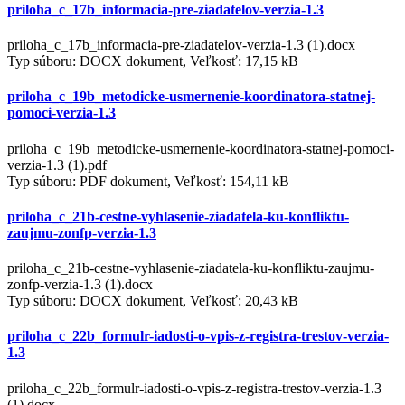
priloha_c_17b_informacia-pre-ziadatelov-verzia-1.3
priloha_c_17b_informacia-pre-ziadatelov-verzia-1.3 (1).docx
Typ súboru: DOCX dokument, Veľkosť: 17,15 kB
priloha_c_19b_metodicke-usmernenie-koordinatora-statnej-
pomoci-verzia-1.3
priloha_c_19b_metodicke-usmernenie-koordinatora-statnej-pomoci-
verzia-1.3 (1).pdf
Typ súboru: PDF dokument, Veľkosť: 154,11 kB
priloha_c_21b-cestne-vyhlasenie-ziadatela-ku-konfliktu-
zaujmu-zonfp-verzia-1.3
priloha_c_21b-cestne-vyhlasenie-ziadatela-ku-konfliktu-zaujmu-
zonfp-verzia-1.3 (1).docx
Typ súboru: DOCX dokument, Veľkosť: 20,43 kB
priloha_c_22b_formulr-iadosti-o-vpis-z-registra-trestov-verzia-
1.3
priloha_c_22b_formulr-iadosti-o-vpis-z-registra-trestov-verzia-1.3
(1).docx